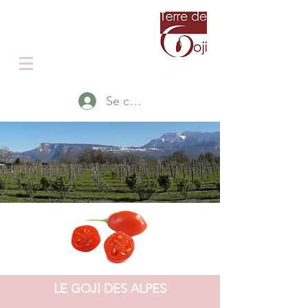
Producteur de Goji en Isère
Le Goji autrement
Se connecter
LE GOJI DES ALPES