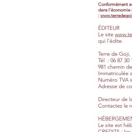
Conformément aux 
dans l'économie n
:
www.terredegoji
ÉDITEUR
Le site
www.ter
qui l'édite.
Terre de Goji, 
Tél : 06 87 30 
981 chemin de 
Immatriculée 
Numéro TVA i
Adresse de co
Directeur de l
Contactez le 
HÉBERGEME
Le site est hé
CREDITS : les