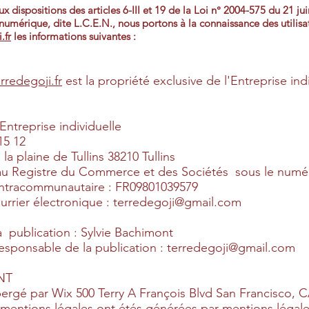
dispositions des articles 6-III et 19 de la Loi n° 2004-575 du 21 ju
umérique, dite L.C.E.N., nous portons à la connaissance des utilisate
.fr
les informations suivantes :
redegoji.fr
est la propriété exclusive de l'Entreprise ind
Entreprise individuelle
15 12
la plaine de Tullins 38210 Tullins
au Registre du Commerce et des Sociétés sous le num
ntracommunautaire : FR09801039579
urrier électronique : terredegoji@gmail.com
a publication : Sylvie Bachimont
responsable de la publication : terredegoji@gmail.com
NT
bergé par Wix 500 Terry A François Blvd San Francisco,
 mentions légales ont étés générées par
mentions légal