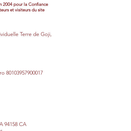
in 2004 pour la Confiance
urs et visiteurs du site
ividuelle Terre de Goji,
éro 80103957900017
 CA 94158 CA
es