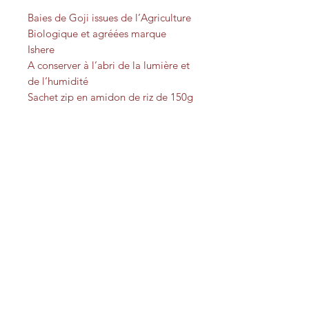
Baies de Goji issues de l’Agriculture
Biologique et agréées marque
Ishere
A conserver à l’abri de la lumière et
de l’humidité
Sachet zip en amidon de riz de 150g
Gamme Vitalité de Terre de
Goji
Une composition exceptionnelle
Mise en garde concernant
Des vitamines :
A, B1, B2, B3, B6,
C, E
le Goji
Des antioxydants
pour le