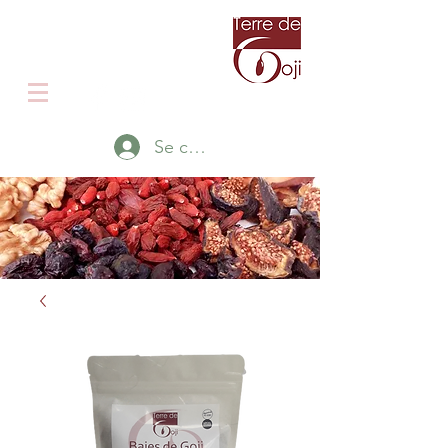
Producteur de Goji en Isère
Le Goji autrement
Se connecter