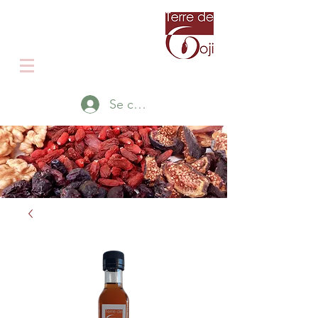
Producteur de Goji en Isère
Le Goji autrement
Se connecter