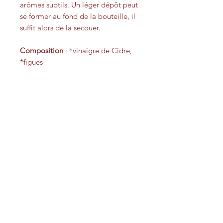
arômes subtils. Un léger dépôt peut
se former au fond de la bouteille, il
suffit alors de la secouer.
Composition
: *vinaigre de Cidre,
*figues
*ingrédients issus de l’Agriculture
Biologique
Sans eau ni sucre rajoutés !
Produit bio agréé marque Ishere
A conserver dans un endroit frais et
sec, à l’abri de la lumière et de
l’humidité, afin qu’il conserve toutes
ses qualités nutritives et gustatives.
Contenance : 25 cl
26€/l
Notre suggestion