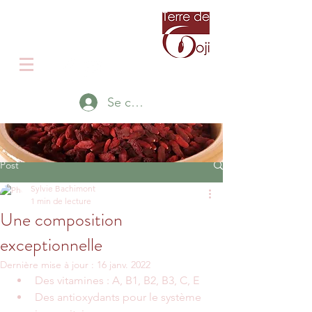
Producteur de Goji en Isère
Le Goji autrement
Se connecter
Post
Sylvie Bachimont
1 min de lecture
Une composition
exceptionnelle
Dernière mise à jour :
16 janv. 2022
Des vitamines : A, B1, B2, B3, C, E
Des antioxydants pour le système 