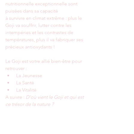
nutritionnelle exceptionnelle sont 
puisées dans sa capacité 
à survivre en climat extrême : plus le 
Goji va souffrir, lutter contre les 
intempéries et les contrastes de 
températures, plus il va fabriquer ses 
précieux antioxydants !
Le Goji est votre allié bien-être pour 
retrouver : 
 La Jeunesse
 La Santé 
 La Vitalité 
A suivre : 
D’où vient le Goji et qui est 
ce trésor de la nature ?
baie de goji
antioxydants
composition goji